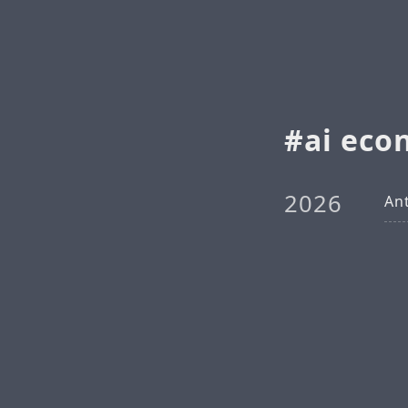
ai ec
2026
A